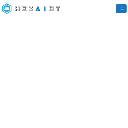
HEXAIoT
Pandora AI
Online